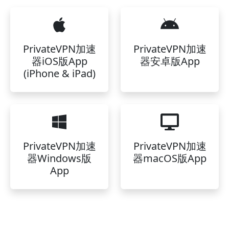
PrivateVPN加速
PrivateVPN加速
器iOS版App
器安卓版App
(iPhone & iPad)
PrivateVPN加速
PrivateVPN加速
器Windows版
器macOS版App
App